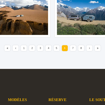
1
2
3
4
5
6
7
8
MODÈLES
RÉSERVE
LE SOU