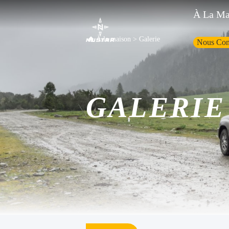
À La Ma
À la maison
>
Galerie
Nous Con
GALERIE