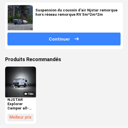
Suspension du coussin d'air Njstar remorque
hors réseau remorque RV 5m*2m*2m
Continuer
Produits Recommandés
NJSTAR
Explorer
Camper all-
road légère
pour des
Meilleur prix
aventures en
famille