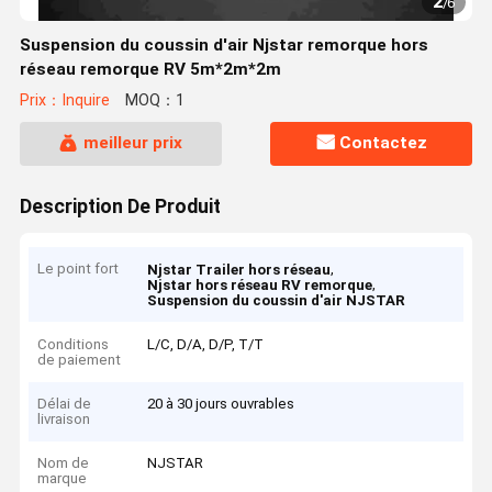
2
/
6
Suspension du coussin d'air Njstar remorque hors
réseau remorque RV 5m*2m*2m
Prix：Inquire
MOQ：1
meilleur prix
Contactez
Description De Produit
Le point fort
,
Njstar Trailer hors réseau
,
Njstar hors réseau RV remorque
Suspension du coussin d'air NJSTAR
Conditions
L/C, D/A, D/P, T/T
de paiement
Délai de
20 à 30 jours ouvrables
livraison
Nom de
NJSTAR
marque