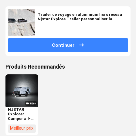
Trailer de voyage en aluminium hors réseau
Njstar Explore Trailer personnaliser la
couleur
Continuer
Produits Recommandés
NJSTAR
Explorer
Camper all-
road légère
pour des
Meilleur prix
aventures en