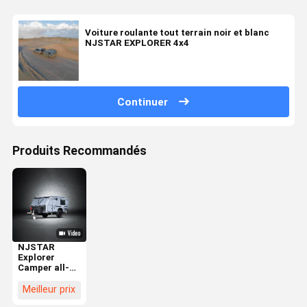
Voiture roulante tout terrain noir et blanc
NJSTAR EXPLORER 4x4
Continuer
Produits Recommandés
NJSTAR
Explorer
Camper all-
road légère
pour des
Meilleur prix
aventures en