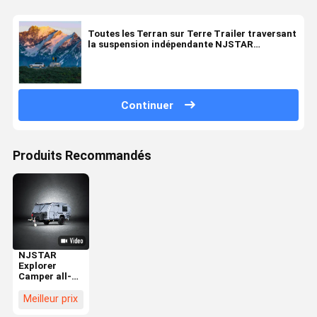
Toutes les Terran sur Terre Trailer traversant
la suspension indépendante NJSTAR
EXPLORER
Continuer
Produits Recommandés
NJSTAR
Explorer
Camper all-
road légère
pour des
Meilleur prix
aventures en