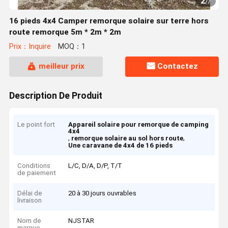
2
/
7
16 pieds 4x4 Camper remorque solaire sur terre hors
route remorque 5m * 2m * 2m
Prix：Inquire
MOQ：1
meilleur prix
Contactez
Description De Produit
Le point fort
Appareil solaire pour remorque de camping
4x4
,
,
remorque solaire au sol hors route
Une caravane de 4x4 de 16 pieds
Conditions
L/C, D/A, D/P, T/T
de paiement
Délai de
20 à 30 jours ouvrables
livraison
Nom de
NJSTAR
marque