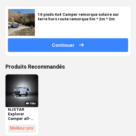
16 pieds 4x4 Camper remorque solaire sur
terre hors route remorque 5m * 2m * 2m
Continuer
Produits Recommandés
NJSTAR
Explorer
Camper all-
road légère
pour des
Meilleur prix
aventures en