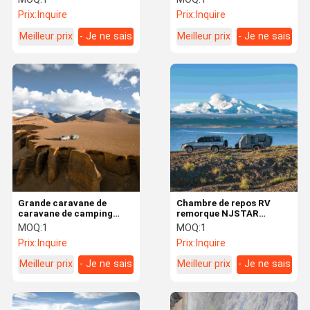
hors route RV
Prix:
Inquire
Prix:
Inquire
Meilleur prix
- Je ne sais
Meilleur prix
- Je ne sais
pas.
pas.
Grande caravane de
Chambre de repos RV
caravane de camping
remorque NJSTAR
famille camper enfants
EXPLORER Aluminium
MOQ:
1
MOQ:
1
lits queen size lit
petit camping-car hors
Prix:
Inquire
Prix:
Inquire
réseau
Meilleur prix
- Je ne sais
Meilleur prix
- Je ne sais
pas.
pas.