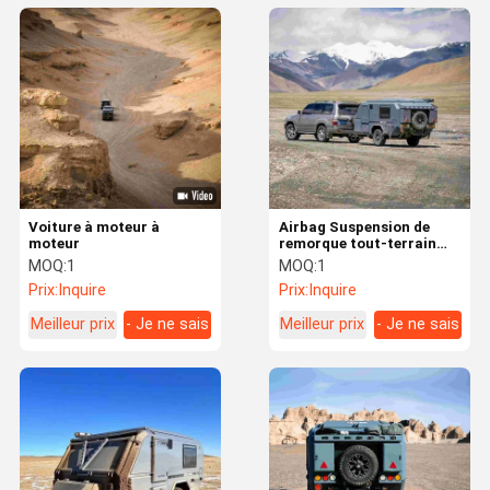
Voiture à moteur à
Airbag Suspension de
moteur
remorque tout-terrain
pour véhicules de
MOQ:
1
MOQ:
1
tourisme de grande taille
Prix:
Inquire
Prix:
Inquire
Meilleur prix
- Je ne sais
Meilleur prix
- Je ne sais
pas.
pas.