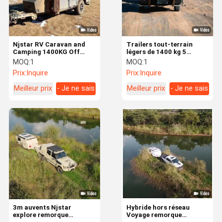
Njstar RV Caravan and
Trailers tout-terrain
Camping 1400KG Off
légers de 1400 kg 5
Road Utility Trailer en
mètres Trailers de
MOQ:
1
MOQ:
1
aluminium
véhicules de tourisme en
Prix:
Inquire
Prix:
Inquire
aluminium
Meilleur prix
- Je ne sais
Meilleur prix
- Je ne sais
pas.
pas.
Aperçu
Produits
Vidéos
A Propos De
Nous
3m auvents Njstar
Hybride hors réseau
explore remorque
Voyage remorque