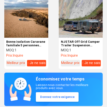
Bonne isolation Caravane
NJSTAR Off Grid Camper
familiale 5 personnes
Trailer Suspension
Camper avec salle de
indépendante Voiture
MOQ:
1
MOQ:
1
repos
solaire
Prix:
Inquire
Prix:
Inquire
Meilleur prix
- Je ne sais
Meilleur prix
- Je ne sais
pas.
pas.
Économisez votre temps
Laissez-nous contacter les meilleurs
produits avec vous.
Donnez votre exigence