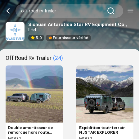
Sichuan Antarctica Star RV Equipment Co.,
Ltd.
5.0
Fournisseur vérifié
Off Road Rv Trailer
(24)
Double amortisseur de
Expédition tout-terrain
remorque hors route
NJSTAR EXPLORER
personnalisée remorque
MOQ:
1
MOQ:
1