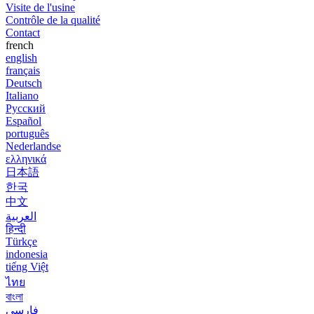
Visite de l'usine
Contrôle de la qualité
Contact
french
english
français
Deutsch
Italiano
Русский
Español
português
Nederlandse
ελληνικά
日本語
한국
中文
العربية
हिन्दी
Türkçe
indonesia
tiếng Việt
ไทย
বাংলা
فارسی