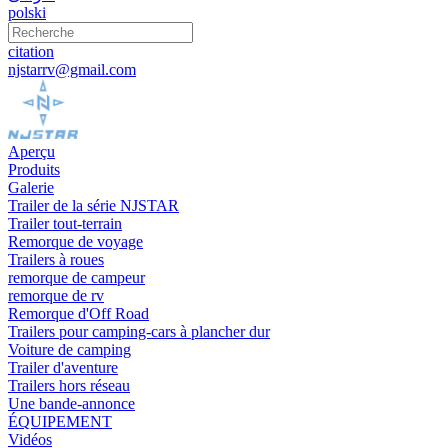
polski
citation
njstarrv@gmail.com
Aperçu
Produits
Galerie
Trailer de la série NJSTAR
Trailer tout-terrain
Remorque de voyage
Trailers à roues
remorque de campeur
remorque de rv
Remorque d'Off Road
Trailers pour camping-cars à plancher dur
Voiture de camping
Trailer d'aventure
Trailers hors réseau
Une bande-annonce
ÉQUIPEMENT
Vidéos