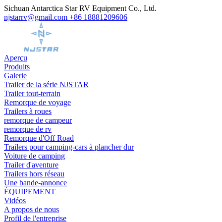
Sichuan Antarctica Star RV Equipment Co., Ltd.
njstarrv@gmail.com
+86 18881209606
Aperçu
Produits
Galerie
Trailer de la série NJSTAR
Trailer tout-terrain
Remorque de voyage
Trailers à roues
remorque de campeur
remorque de rv
Remorque d'Off Road
Trailers pour camping-cars à plancher dur
Voiture de camping
Trailer d'aventure
Trailers hors réseau
Une bande-annonce
ÉQUIPEMENT
Vidéos
A propos de nous
Profil de l'entreprise